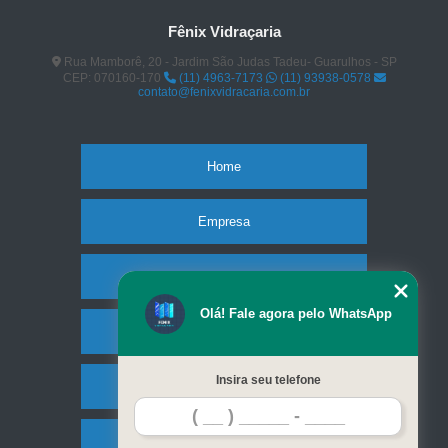
Fênix Vidraçaria
Rua Mamborê, 20 - Jardim São Judas Tadeu- Guarulhos - SP
CEP: 070160-170
(11) 4963-7173
(11) 93938-0578
contato@fenixvidracaria.com.br
Home
Empresa
Missão
Olá! Fale agora pelo WhatsApp
Serviços
Insira seu telefone
Contato
Mapa do site