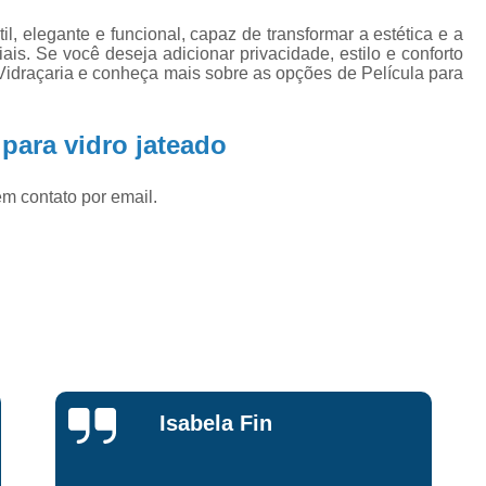
Fechamento de Vidro Varanda
Fecha
l, elegante e funcional, capaz de transformar a estética e a
Fechamento Varanda Vidro
Fechame
is. Se você deseja adicionar privacidade, estilo e conforto
Vidraçaria e conheça mais sobre as opções de Película para
Fechamento de área com Vid
Fechamento de áreas Externas com 
 para vidro jateado
Fechamento de Sacadas com Vi
Fechamento de Vidro Tem
em contato por email.
Fechamento em Vidro Temperado
Fe
Guarda Corpo de Vidro Blindex
Guarda Corpo de Vidro com Tor
Guarda Corpo de Vidro Fumê
Guarda Corpo de Vidro para Sa
Guarda Corpo de Vidro Tem
Maria Guidoni
Guarda Corpo em Vidro para
Película Controle Solar