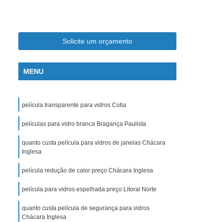
Divisórias de Vidro para Banheiro
nto
Envidraçamento de Sacada Articulada
o
Envidraçamento de Sacada com Roldanas
Solicite um orçamento
e Sacada de Apartamento
MENU
mento
Envidraçamento de Sacada Pequena
dana
Envidraçamento de Sacadas Retrátil
película transparente para vidros Cotia
Sistemas de Envidraçamento de Sacadas
e Sacadas
películas para vidro branca Bragança Paulista
Envidraçamento Blindex
s
Envidraçamento de Sacada
quanto custa película para vidros de janelas Chácara
Inglesa
as
Envidraçamento de Varanda
película redução de calor preço Chácara Inglesa
s
Envidraçamento para Sacada
película para vidros espelhada preço Litoral Norte
raçamento Retrátil
Envidraçamento Sacada
elho Bisotado
quanto custa película de segurança para vidros
Espelho Corpo Inteiro
Chácara Inglesa