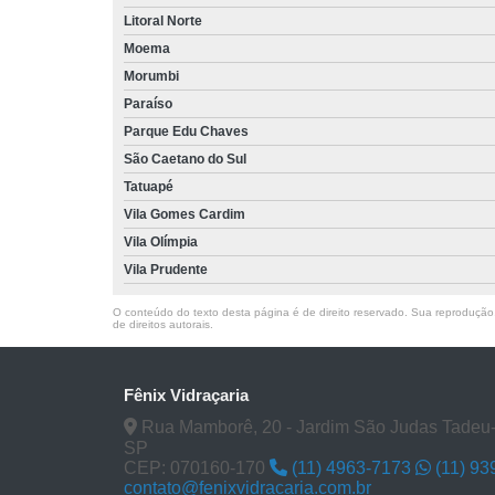
Litoral Norte
Moema
Morumbi
Paraíso
Parque Edu Chaves
São Caetano do Sul
Tatuapé
Vila Gomes Cardim
Vila Olímpia
Vila Prudente
O conteúdo do texto desta página é de direito reservado. Sua reprodução, 
de direitos autorais
.
Fênix Vidraçaria
Rua Mamborê, 20 - Jardim São Judas Tadeu-
SP
CEP: 070160-170
(11) 4963-7173
(11) 9
contato@fenixvidracaria.com.br