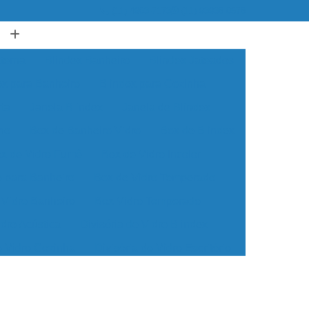
(11) 4963-7173
(11) 93938-0578
terna
Blindex Banheiro
Blindex Jateados
ex para Banheiro
Blindex para Cozinha
rta
Janela Blindex
Janela de Blindex
no
Box de Banheiro Vidro
Box de Blindex
x de Vidro Fumê
Box de Vidro Incolor
o para Banheiro
Box de Vidro Temperado
 Vidro Banheiro
Box Vidro Temperado
idro Acústica
Divisória de Vidro Blindex
e Vidro Cozinha
Divisória de Vidro Escritório
Divisória de Vidro para Banheiro
ório
Divisória de Vidro para Sala