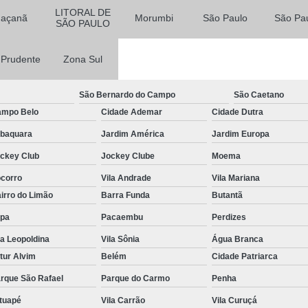
LITORAL DE
Teto de Vidro para Casas
Jaçanã
Morumbi
São Paulo
São Pa
SÃO PAULO
Teto de Vidro para Varanda
Teto d
a Prudente
Zona Sul
Tampos de Vidro para Mesa
Vidros d
Vidros para Banheiro
Vidros p
São Bernardo do Campo
São Caetano
Vidros para Fachadas
Vidros pa
mpo Belo
Cidade Ademar
Cidade Dutra
Vidros para Saca
baquara
Jardim América
Jardim Europa
ckey Club
Jockey Clube
Moema
corro
Vila Andrade
Vila Mariana
irro do Limão
Barra Funda
Butantã
pa
Pacaembu
Perdizes
la Leopoldina
Vila Sônia
Água Branca
tur Alvim
Belém
Cidade Patriarca
rque São Rafael
Parque do Carmo
Penha
tuapé
Vila Carrão
Vila Curuçá