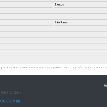
Santos
São Paulo
parcial ou total, mesmo citando nossos links, é proibida sem a autorização do autor. Crime de vi
H
 Guarulhos -
3938-0578