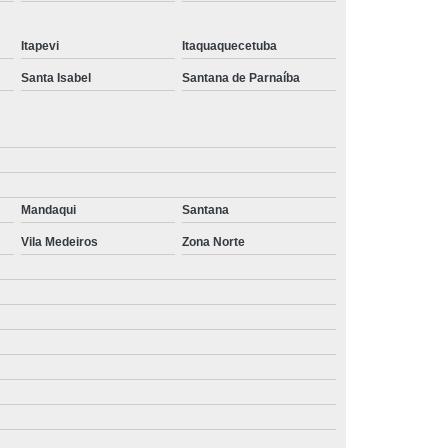
quanto custa película para vidro jateado Ribeirão Pires
Itapevi
Itaquaquecetuba
película redução de calor valor Chácara Inglesa
Santa Isabel
Santana de Parnaíba
onde encontro película controle solar Campinas
película para vidro de janela Embu das Artes
quanto custa película para vidro blindex Poá
Mandaqui
Santana
onde encontro película controle solar Alto da Lapa
Vila Medeiros
Zona Norte
onde encontro película redução de calor Socorro
película de segurança para vidros Embu Guaçú
película para vidros de janelas Campo Grande
onde encontro película para vidros espelhada Embu
Guaçú
onde encontro película transparente para vidros Parque
São Rafael