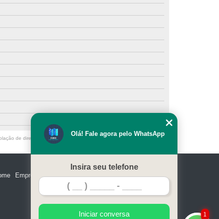
quanto custa película para vidros espelhada Ribeirão
Pires
películas para vidro residencial Jaraguá
películas transparente para vidros Vila Sônia
películas para vidros de janelas Vila Esperança
película controle solar preço ABC Paulista
onde encontro película para vidro jateado Mandaqui
Olá! Fale agora pelo WhatsApp
película para vidro de janela preço Pacaembu
olação de direito autoral – artigo 184 do Código Penal –
Lei 9610/98 - Lei
película para vidros de janelas preço São Caetano do
Sul
Insira seu telefone
ome
Empresa
Missão
Serviços
Contato
Mapa do site
película para vidro jateado Jundiaí
película para vidros 3m preço Jardim Marajoara
Iniciar conversa
1