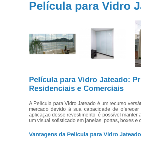
vidro
Película para Vidro 
Guarda cor
vidro
Películas 
vidros
Portas de c
Tetos de v
Vidros
Película para Vidro Jateado: P
Residenciais e Comerciais
A Película para Vidro Jateado é um recurso versá
mercado devido à sua capacidade de oferecer 
aplicação desse revestimento, é possível manter a 
um visual sofisticado em janelas, portas, boxes e d
Vantagens da Película para Vidro Jateado