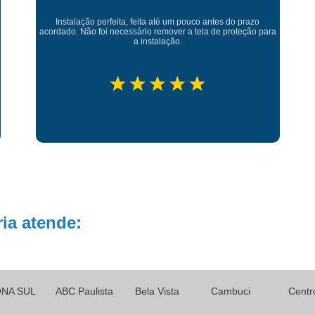
Película para Vidro Blind
Minha experiência com essa empresa foi excelente, tanto na
qualidade, quanto no atendimento e no preço. 👏🏻👏🏻👏🏻
👏🏻
Película para Vidro de Jane
Película para Vidro Reside
Película para Vidros de Janel
Película Redução de Calor
Porta com Vidro de Correr
Porta de 
Porta de Correr Vidro 2 Folh
Porta de Correr Vidro Banhe
Porta de Correr Vidro Incolo
ia atende:
Porta de Correr Vidro Temperado
Porta de Vidro de Correr
Teto de V
Teto de Vidro área Externa
Teto d
NA SUL
ABC Paulista
Bela Vista
Cambuci
Centr
Teto de Vidro com Abertura