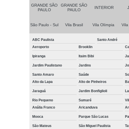
GRANDE SÃO
GRANDE SÃO
INTERIOR
PAULO
PAULO
São Paulo - Sul
Vila Brasil
Vila Olímpia
Vil
ABC Paulista
Santo André
Aeroporto
Brooklin
Ca
Ipiranga
Itaim Bibi
Ja
Jardim Paulistano
Jardins
Jo
Santo Amaro
Saúde
So
Alto da Lapa
Alto de Pinheiros
Ba
Jaraguá
Jardim Bonfiglioli
La
Rio Pequeno
Sumaré
Vi
Anália Franco
Aricanduva
Ar
Mooca
Parque São Lucas
Pa
São Mateus
São Miguel Paulista
Ta