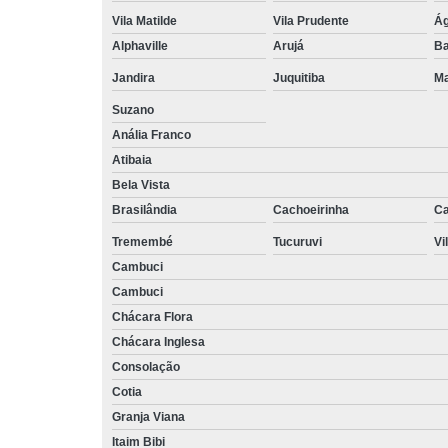
Vila Matilde
Vila Prudente
Ág
Alphaville
Arujá
Ba
Jandira
Juquitiba
Ma
Suzano
Anália Franco
Atibaia
Bela Vista
Brasilândia
Cachoeirinha
Ca
Tremembé
Tucuruvi
Vi
Cambuci
Cambuci
Chácara Flora
Chácara Inglesa
Consolação
Cotia
Granja Viana
Itaim Bibi