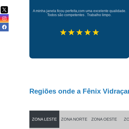
Instalação perfeita, feita até um pouco antes do prazo
alidade.
acordado. Não foi necessário remover a tela de proteção para
a instalação.
Regiões onde a Fênix Vidraçar
ZONA LESTE
ZONA NORTE
ZONA OESTE
ZO