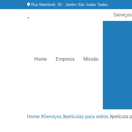
Rua Mamborê, 20 - Jardim São Judas Tadeu
Serviços
Blinde
Box de vi
Divisórias
vidro
Home
Empresa
Missão
Envidraçam
para saca
Envidraçam
Espelho
Fechament
sacada
Fechament
Home
Serviços
películas para vidros
película 
varanda
Fechamento