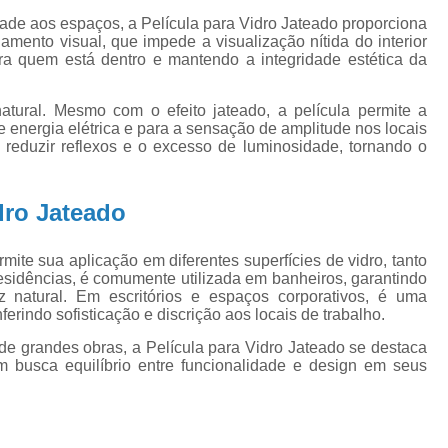
Espelho de Parede
Espelho Dec
ade aos espaços, a Película para Vidro Jateado proporciona
lamento visual, que impede a visualização nítida do interior
Espelho Grande
Espelho Grand
ra quem está dentro e mantendo a integridade estética da
Espelho para Quarto
Espelho 
Espelho Sala de Jantar
atural. Mesmo com o efeito jateado, a película permite a
 energia elétrica e para a sensação de amplitude nos locais
Fechamento de Sacada Automático
a reduzir reflexos e o excesso de luminosidade, tornando o
Fechamento de Sacada Blindex
dro Jateado
Fechamento de Sacada com Vidro Fumê
Fechamento de Sacada Deslizan
mite sua aplicação em diferentes superfícies de vidro, tanto
esidências, é comumente utilizada em banheiros, garantindo
Fechamento de Sacadas Tempera
 natural. Em escritórios e espaços corporativos, é uma
Fechamento para Saca
erindo sofisticação e discrição aos locais de trabalho.
e grandes obras, a Película para Vidro Jateado se destaca
Fechamento de Varanda com Vidro
m busca equilíbrio entre funcionalidade e design em seus
Fechamento de Varanda Cortina de 
Fechamento de Varanda Vidro