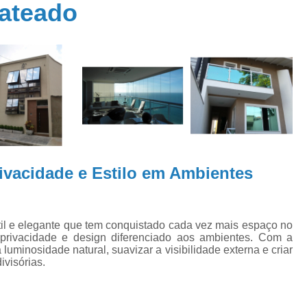
Jateado
Divisória de Vidro Temperado
po de
Envidraçamento de Sacada Apartame
Envidraçamento de Sacada Automatizad
para
Envidraçamento d
orrer
Envidraçamento de Sacada em Aparta
idro
Envidraçamento de Sacada sem Rol
Envidraçamento Sacada Vidro
rivacidade e Estilo em Ambientes
Empresas de Envidraçamento d
Envidraçamento de Janela
Envidraçamento de Sacad
til e elegante que tem conquistado cada vez mais espaço no
privacidade e design diferenciado aos ambientes. Com a
Envidraçamento de Varanda
luminosidade natural, suavizar a visibilidade externa e criar
ivisórias.
Envidraçamento para Varanda
Envid
Envidraçamento Varanda
Esp