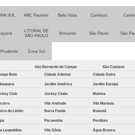
Teto de Vidro para Casas
NA SUL
ABC Paulista
Bela Vista
Cambuci
Centr
Teto de Vidro para Varanda
Teto d
Tampos de Vidro para Mesa
Vidros d
LITORAL DE
Jaçanã
Morumbi
São Paulo
São Pa
SÃO PAULO
Vidros para Banheiro
Vidros p
Vidros para Fachadas
Vidros pa
a Prudente
Zona Sul
Vidros para Saca
São Bernardo do Campo
São Caetano
mpo Belo
Cidade Ademar
Cidade Dutra
baquara
Jardim América
Jardim Europa
ckey Club
Jockey Clube
Moema
corro
Vila Andrade
Vila Mariana
irro do Limão
Barra Funda
Butantã
pa
Pacaembu
Perdizes
la Leopoldina
Vila Sônia
Água Branca