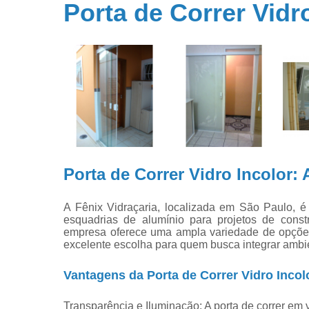
vidro
Porta de Correr Vidr
Guarda cor
vidro
Películas 
vidros
Portas de c
Tetos de v
Vidros
Porta de Correr Vidro Incolor:
A Fênix Vidraçaria, localizada em São Paulo, é
esquadrias de alumínio para projetos de cons
empresa oferece uma ampla variedade de opções,
excelente escolha para quem busca integrar ambi
Vantagens da Porta de Correr Vidro Incol
Transparência e Iluminação: A porta de correr em