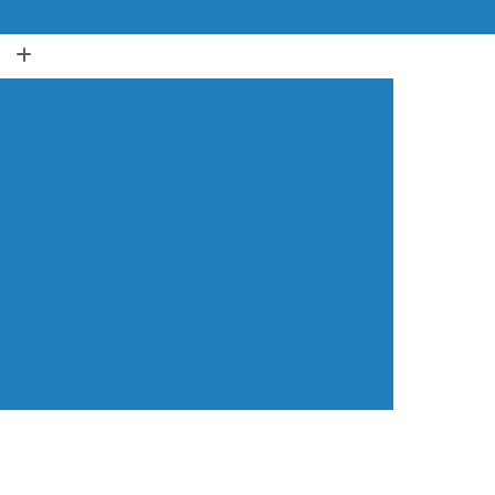
(11) 4963-7173
(11) 93938-0578
terna
Blindex Banheiro
Blindex Jateados
ex para Banheiro
Blindex para Cozinha
rta
Janela Blindex
Janela de Blindex
no
Box de Banheiro Vidro
Box de Blindex
x de Vidro Fumê
Box de Vidro Incolor
o para Banheiro
Box de Vidro Temperado
 Vidro Banheiro
Box Vidro Temperado
idro Acústica
Divisória de Vidro Blindex
e Vidro Cozinha
Divisória de Vidro Escritório
Divisória de Vidro para Banheiro
ório
Divisória de Vidro para Sala