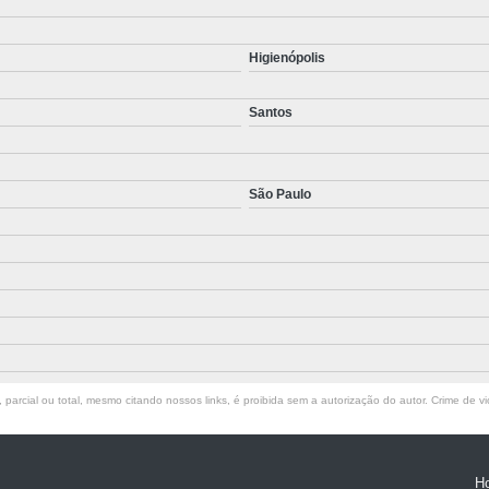
Higienópolis
Santos
São Paulo
parcial ou total, mesmo citando nossos links, é proibida sem a autorização do autor. Crime de vi
H