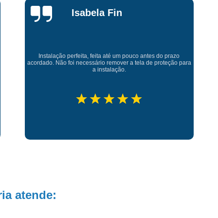
Maria Guidoni
Película para Vidro Blind
Película para Vidro de Jane
Película para Vidro Reside
Minha experiência com essa empresa foi excelente, tanto na
qualidade, quanto no atendimento e no preço. 👏🏻👏🏻👏🏻
Película para Vidros de Janel
👏🏻
Película Redução de Calor
Porta com Vidro de Correr
Porta de 
Porta de Correr Vidro 2 Folh
Porta de Correr Vidro Banhe
Porta de Correr Vidro Incolo
Porta de Correr Vidro Temperado
Porta de Vidro de Correr
Teto de V
ia atende:
Teto de Vidro área Externa
Teto d
Teto de Vidro com Abertura