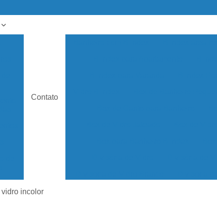
x
Banheiro com Blindex
Blindex área Ex
dros
Blindex para Apartamento
Blind
 de
Blindex para Varanda
Blindex Po
Vidro Blindex
Box de Banheiro Peque
Contato
ento
Box de Canto para Banheiro
Bo
das
Box de Vidro Jateado
Box de Vidr
entos
Box para Banheiro Blindex
Box
s
Divisória de Vidro
Divisória de V
o de
s
Divisória de Vidro Branco
Divisória d
o de
Divisória de Vidro Jateado
 vidro incolor
s
Divisória de Vidro para Escrit
s de