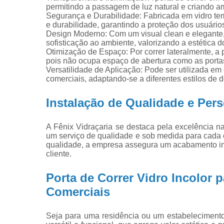
permitindo a passagem de luz natural e criando a
Segurança e Durabilidade: Fabricada em vidro tem
e durabilidade, garantindo a proteção dos usuário
Design Moderno: Com um visual clean e elegante, 
sofisticação ao ambiente, valorizando a estética 
Otimização de Espaço: Por correr lateralmente, a 
pois não ocupa espaço de abertura como as portas
Versatilidade de Aplicação: Pode ser utilizada em
comerciais, adaptando-se a diferentes estilos de 
Instalação de Qualidade e Per
A Fênix Vidraçaria se destaca pela excelência na 
um serviço de qualidade e sob medida para cada cl
qualidade, a empresa assegura um acabamento imp
cliente.
Porta de Correr Vidro Incolor p
Comerciais
Seja para uma residência ou um estabelecimento 