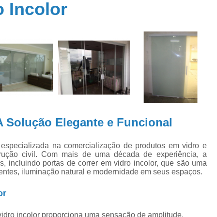
o Incolor
Divisória de Vidro Temperado
po de
Envidraçamento de Sacada Apartame
Envidraçamento de Sacada Automatizad
para
Envidraçamento d
orrer
Envidraçamento de Sacada em Aparta
idro
Envidraçamento de Sacada sem Rol
Envidraçamento Sacada Vidro
 A Solução Elegante e Funcional
Empresas de Envidraçamento d
Envidraçamento de Janela
 especializada na comercialização de produtos em vidro e
trução civil. Com mais de uma década de experiência, a
Envidraçamento de Sacad
 incluindo portas de correr em vidro incolor, que são uma
Envidraçamento de Varanda
entes, iluminação natural e modernidade em seus espaços.
Envidraçamento para Varanda
Envid
or
Envidraçamento Varanda
Esp
 vidro incolor proporciona uma sensação de amplitude,