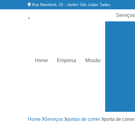
Rua Mamborê, 20 - Jardim São Judas Tadeu
Serviços
Blinde
Box de vi
Divisórias
vidro
Home
Empresa
Missão
Envidraçam
para saca
Envidraçam
Espelho
Fechament
sacada
Fechament
Home
Serviços
portas de correr
porta de correr
varanda
Fechamento