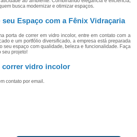
 praticidade ao ambiente. Combinando elegância e eficiência,
Fechamento de Vidro Varanda
Fecha
a quem busca modernizar e otimizar espaços.
Fechamento Varanda Vidro
Fechame
 seu Espaço com a Fênix Vidraçaria
Fechamento de área com Vid
Fechamento de áreas Externas com 
 porta de correr em vidro incolor, entre em contato com a
ado e um portfólio diversificado, a empresa está preparada
Fechamento de Sacadas com Vi
 o seu espaço com qualidade, beleza e funcionalidade. Faça
 seu projeto!
Fechamento de Vidro Tem
Fechamento em Vidro Temperado
Fe
correr vidro incolor
Guarda Corpo de Vidro Blindex
em contato por email.
Guarda Corpo de Vidro com Tor
Guarda Corpo de Vidro Fumê
Guarda Corpo de Vidro para Sa
Guarda Corpo de Vidro Tem
Guarda Corpo em Vidro para
Película Controle Solar