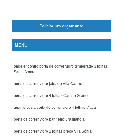
Divisórias de Vidro para Banheiro
nto
Envidraçamento de Sacada Articulada
o
Envidraçamento de Sacada com Roldanas
Solicite um orçamento
e Sacada de Apartamento
MENU
mento
Envidraçamento de Sacada Pequena
dana
Envidraçamento de Sacadas Retrátil
onde encontro porta de correr vidro temperado 3 folhas
Sistemas de Envidraçamento de Sacadas
Santo Amaro
e Sacadas
Envidraçamento Blindex
porta de correr vidro jateado Vila Carrão
s
Envidraçamento de Sacada
porta de correr vidro 4 folhas Campo Grande
as
Envidraçamento de Varanda
quanto custa porta de correr vidro 4 folhas Mauá
s
Envidraçamento para Sacada
porta de correr vidro banheiro Brasilândia
raçamento Retrátil
Envidraçamento Sacada
elho Bisotado
porta de correr vidro 2 folhas preço Vila Sônia
Espelho Corpo Inteiro