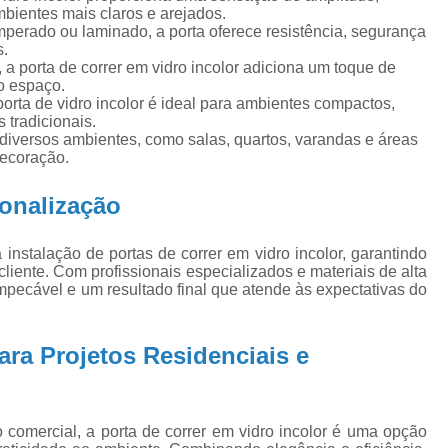
Espelho de Parede
Espelho Dec
mbientes mais claros e arejados.
perado ou laminado, a porta oferece resistência, segurança
Espelho Grande
Espelho Grand
s.
a porta de correr em vidro incolor adiciona um toque de
Espelho para Quarto
Espelho 
do espaço.
porta de vidro incolor é ideal para ambientes compactos,
Espelho Sala de Jantar
 tradicionais.
 diversos ambientes, como salas, quartos, varandas e áreas
Fechamento de Sacada Automático
decoração.
Fechamento de Sacada Blindex
sonalização
Fechamento de Sacada com Vidro Fumê
Fechamento de Sacada Deslizan
instalação de portas de correr em vidro incolor, garantindo
iente. Com profissionais especializados e materiais de alta
Fechamento de Sacadas Tempera
ecável e um resultado final que atende às expectativas do
Fechamento para Saca
Fechamento de Varanda com Vidro
ara Projetos Residenciais e
Fechamento de Varanda Cortina de 
Fechamento de Varanda Vidro
comercial, a porta de correr em vidro incolor é uma opção