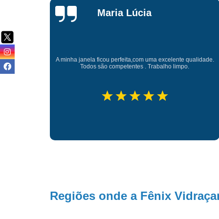
Isabela Fin
Instalação perfeita, feita até um pouco antes do prazo
alidade.
acordado. Não foi necessário remover a tela de proteção para
a instalação.
Regiões onde a Fênix Vidraçar