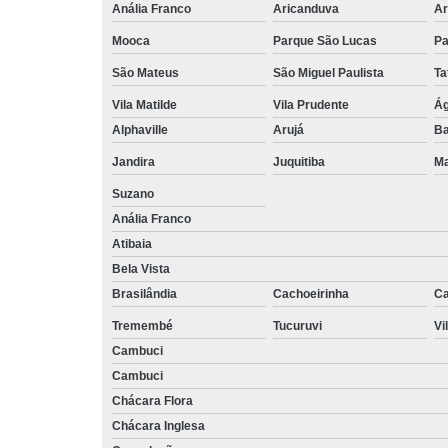
Anália Franco
Aricanduva
Ar
Mooca
Parque São Lucas
Pa
São Mateus
São Miguel Paulista
Ta
Vila Matilde
Vila Prudente
Ág
Alphaville
Arujá
Ba
Jandira
Juquitiba
Ma
Suzano
Anália Franco
Atibaia
Bela Vista
Brasilândia
Cachoeirinha
Ca
Tremembé
Tucuruvi
Vi
Cambuci
Cambuci
Chácara Flora
Chácara Inglesa