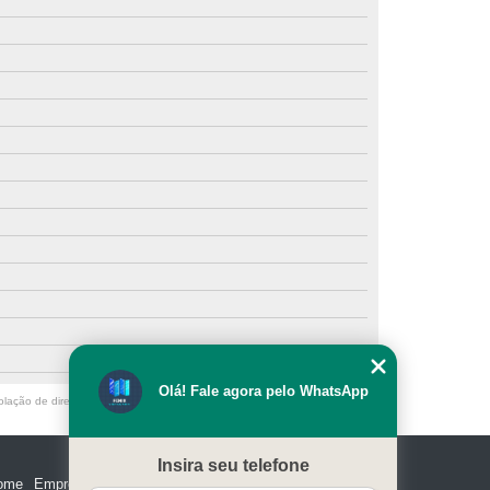
porta de correr vidro temperado Pirituba
porta de correr vidro 4 folhas Sacomã
porta de correr vidro incolor preço Embu Guaçú
porta de correr vidro incolor Pirapora do Bom Jesus
porta com vidro de correr Água Funda
portas de correr vidro temperado 3 folhas Ermelino
Matarazzo
porta de vidro de correr São Caetano do Sul
onde encontro porta de correr vidro temperado 3 folhas
Saúde
porta de correr vidro 2 folhas Jardim Paulista
Olá! Fale agora pelo WhatsApp
olação de direito autoral – artigo 184 do Código Penal –
Lei 9610/98 - Lei
portas de correr vidro incolor Mairiporã
portas de correr vidro temperado 3 folhas Parque São
Insira seu telefone
Lucas
ome
Empresa
Missão
Serviços
Contato
Mapa do site