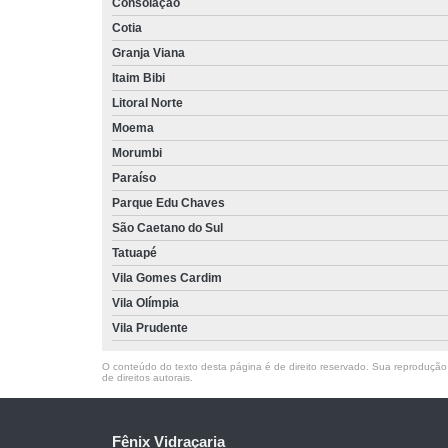
Consolação
Cotia
Granja Viana
Itaim Bibi
Litoral Norte
Moema
Morumbi
Paraíso
Parque Edu Chaves
São Caetano do Sul
Tatuapé
Vila Gomes Cardim
Vila Olímpia
Vila Prudente
O conteúdo do texto desta página é de direito reservado. Sua reprodução, 
de direitos autorais
.
Fênix Vidraçaria