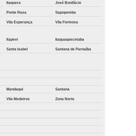
Itaquera
José Bonifácio
quanto custa porta de correr vidro incolor Belém
Ponte Rasa
Sapopemba
porta de correr vidro 1 folha preço Cotia
Vila Esperança
Vila Formosa
onde encontro porta de correr vidro 4 folhas Campinas
Itapevi
Itaquaquecetuba
portas de correr vidro 4 folhas Alto de Pinheiros
Santa Isabel
Santana de Parnaíba
porta de correr vidro temperado 3 folhas preço Perus
onde encontro porta de correr vidro 1 folha Vila
Prudente
porta de correr vidro temperado 3 folhas preço Alto de
Mandaqui
Santana
Pinheiros
Vila Medeiros
Zona Norte
quanto custa porta de correr vidro 1 folha Jardim Ângela
quanto custa porta de correr vidro 2 folhas Cajamar
onde encontro porta de correr vidro temperado Jaçanã