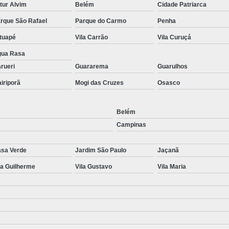
tur Alvim
Belém
Cidade Patriarca
rque São Rafael
Parque do Carmo
Penha
tuapé
Vila Carrão
Vila Curuçá
ua Rasa
rueri
Guararema
Guarulhos
iriporã
Mogi das Cruzes
Osasco
Belém
Campinas
sa Verde
Jardim São Paulo
Jaçanã
la Guilherme
Vila Gustavo
Vila Maria