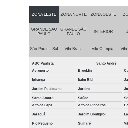
ZONA LESTE
ZONA NORTE
ZONA OESTE
ZO
GRANDE SÃO
GRANDE SÃO
INTERIOR
PAULO
PAULO
São Paulo - Sul
Vila Brasil
Vila Olímpia
Vil
ABC Paulista
Santo André
Aeroporto
Brooklin
Ca
Ipiranga
Itaim Bibi
Ja
Jardim Paulistano
Jardins
Jo
Santo Amaro
Saúde
So
Alto da Lapa
Alto de Pinheiros
Ba
Jaraguá
Jardim Bonfiglioli
La
Rio Pequeno
Sumaré
Vi