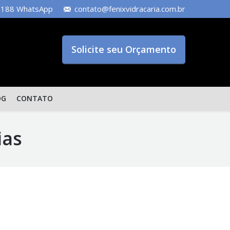
-5188 WhatsApp
contato@fenixvidracaria.com.br
Solicite seu Orçamento
OG
CONTATO
ias