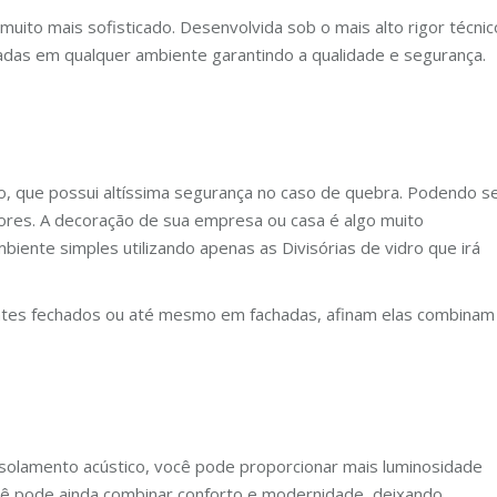
 muito mais sofisticado. Desenvolvida sob o mais alto rigor técnic
zadas em qualquer ambiente garantindo a qualidade e segurança.
do, que possui altíssima segurança no caso de quebra. Podendo s
ores. A decoração de sua empresa ou casa é algo muito
iente simples utilizando apenas as Divisórias de vidro que irá
ntes fechados ou até mesmo em fachadas, afinam elas combinam
isolamento acústico, você pode proporcionar mais luminosidade
cê pode ainda combinar conforto e modernidade, deixando