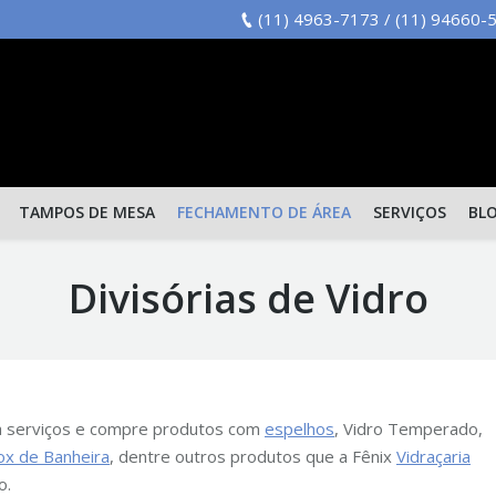
(11) 4963-7173 / (11) 94660
TAMPOS DE MESA
FECHAMENTO DE ÁREA
SERVIÇOS
BL
Divisórias de Vidro
a serviços e compre produtos com
espelhos
, Vidro Temperado,
ox de Banheira
, dentre outros produtos que a Fênix
Vidraçaria
o.