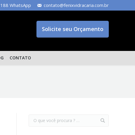
-5188 WhatsApp
contato@fenixvidracaria.com.br
Solicite seu Orçamento
OG
CONTATO