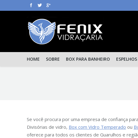
HOME
SOBRE
BOX PARA BANHEIRO
ESPELHOS
Se você procura por uma empresa de confiança par
Divisórias de vidro,
Box com Vidro Temperado
ou
B
oferece para todos os clientes de Guarulhos e regiã