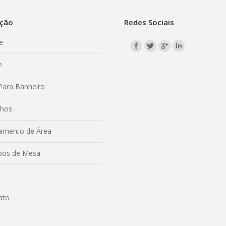
ção
Redes Sociais
e
Find us on:
e
Para Banheiro
lhos
amento de Área
os de Mesa
ato